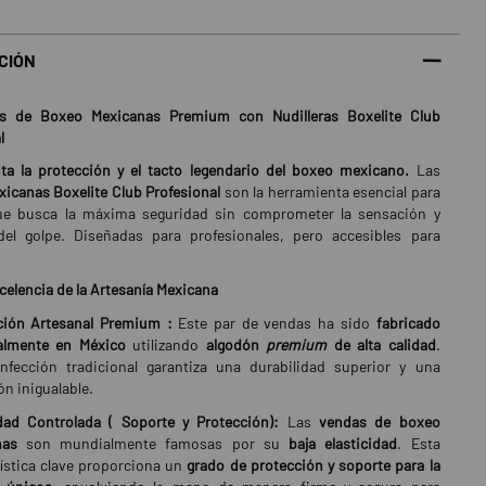
CIÓN
 de Boxeo Mexicanas Premium con Nudilleras Boxelite Club
l
ta la protección y el tacto legendario del boxeo mexicano.
Las
icanas Boxelite Club Profesional
son la herramienta esencial para
que busca la máxima seguridad sin comprometer la sensación y
del golpe. Diseñadas para profesionales, pero accesibles para
celencia de la Artesanía Mexicana
ción Artesanal Premium :
Este par de vendas ha sido
fabricado
almente en México
utilizando
algodón
premium
de alta calidad
.
nfección tradicional garantiza una durabilidad superior y una
n inigualable.
idad Controlada ( Soporte y Protección):
Las
vendas de boxeo
nas
son mundialmente famosas por su
baja elasticidad
. Esta
rística clave proporciona un
grado de protección y soporte para la