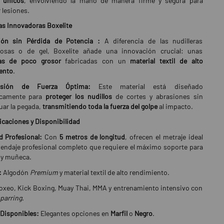
 únicos
, envolviendo la mano de manera firme y segura para
 lesiones.
as Innovadoras Boxelite
ión sin Pérdida de Potencia :
A diferencia de las nudilleras
osas o de gel, Boxelite añade una innovación crucial: unas
ras de poco grosor
fabricadas con un
material textil de alto
ento
.
isión de Fuerza Óptima:
Este material está diseñado
icamente para
proteger los nudillos
de cortes y abrasiones sin
uar la pegada,
transmitiendo toda la fuerza del golpe
al impacto.
icaciones y Disponibilidad
d Profesional:
Con
5 metros de longitud
, ofrecen el metraje ideal
 vendaje profesional completo que requiere el máximo soporte para
 y muñeca.
:
Algodón
Premium
y material textil de alto rendimiento.
xeo, Kick Boxing, Muay Thai, MMA y entrenamiento intensivo con
parring
.
 Disponibles:
Elegantes opciones en
Marfil
o
Negro
.