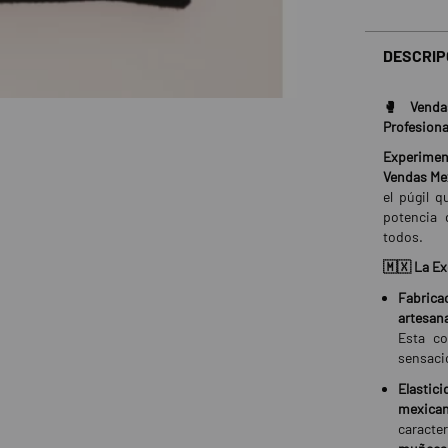
DESCRIP
🥊 Vendas
Profesiona
Experimen
Vendas Mex
el púgil 
potencia 
todos.
🇲🇽 La Ex
Fabrica
artesan
Esta co
sensació
Elastic
mexica
caracte