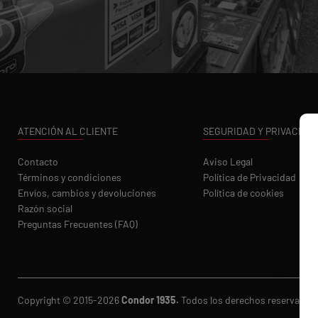
ATENCIÓN AL CLIENTE
SEGURIDAD Y PRIVACIDA
Contacto
Aviso Legal
Términos y condiciones
Política de Privacidad
Envíos, cambios y devoluciones
Política de cookies
Razón social
Preguntas Frecuentes (FAQ)
Copyright © 2015-2026
Condor 1935.
Todos los derechos reservados