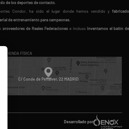
ndo de los deportes de contacto
.
Deportes Condor, ha sido el lugar donde hemos vendido y
fabricado
erial de entrenamiento para campeones
.
do
proveedores de Reales Federaciones
e incluso
inventamos el balón d
en nosotros porque
buscamos siempre los mejores productos del mercado.
RA TIENDA FÍSICA
ico
. Te ofrecemos
atención personalizada
, resolviendo tus dudas 
oducto perfecto.
diferencia!
C/ Conde de Peñalver, 22 MADRID
do
Desarrollado por