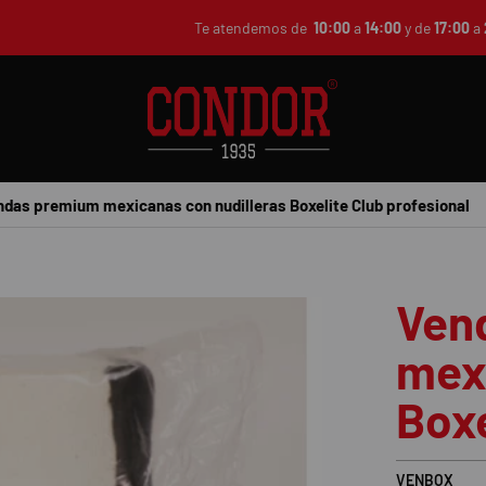
Te atendemos de
10:00
a
14:00
y de
17:00
a
ndas premium mexicanas con nudilleras Boxelite Club profesional
Ven
mexi
Boxe
VENBOX