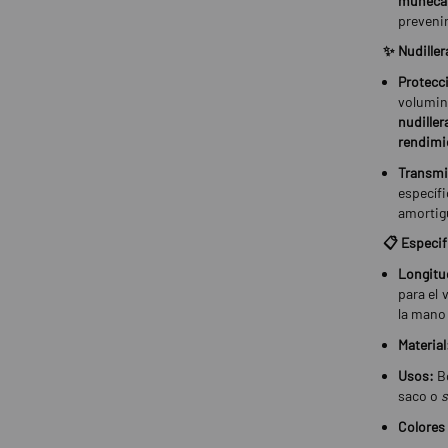
muñeca
prevenir
✨ Nudiller
Protecc
volumin
nudille
rendimi
Transm
específ
amortig
📋 Especif
Longitu
para el
la mano
Material
Usos:
Bo
saco o
s
Colores