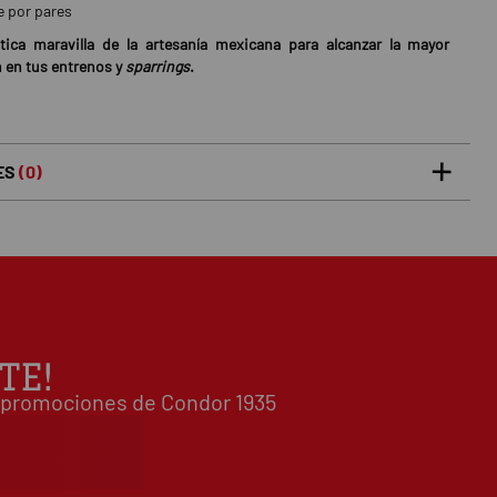
e por pares
tica maravilla de la artesanía mexicana para alcanzar la mayor
 en tus entrenos y
sparrings
.
ES
(0)
5 estrellas
0%
0
/5
 0 opiniones(s)
4 estrellas
0%
3 estrellas
0%
2 estrellas
0%
1 estrellas
0%
TE!
Escribe tu opinión sobre este artículo
 y promociones de Condor 1935