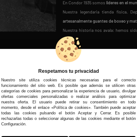
En Condor 1935 somos
líderes en el mu
Nuestra legendaria tienda física, 
artesanalmente guantes de boxeo y mat
Nuestra historia nos avala: hemos si
fútbol moderno en 1950
.
Miles de clientes satisfechos confían 
D
REDES SOCIALES
VISITA NUEST
En Condor 1935,
cada cliente es ún
asegurándonos de que encuentres el pr
Respetamos tu privacidad
¡Únete a la familia Condor y descubre la 
Nuestro site utiliza cookies técnicas necesarias para el correcto
MÉTODOS DE PAGO
funcionamiento del sitio web. Es posible que además se utilicen otras
categorías de cookies para personalizar la experiencia de usuario, divulgar
ofertas comerciales personalizadas o realizar análisis para optimizar
nuestra oferta. El usuario puede retirar su consentimiento en todo
momento, desde el enlace «Política de cookies». También puede aceptar
todas las cookies pulsando el botón Aceptar y Cerrar. Es posible
rechazarlas todas o seleccionar algunas de las cookies mediante el botón
Configuración.
Todos nuestros precios son IVA Inclui