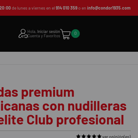
20:00
de lunes a viernes en el
914 010 359
o en
info@condor1935.com
Hola,
Iniciar sesión
0
Cuenta y Favoritos
das premium
canas con nudilleras
lite Club profesional
ver opinión(es)